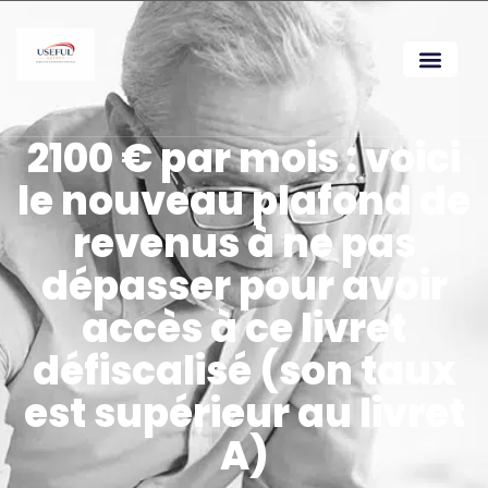
2100 € par mois : voici
le nouveau plafond de
revenus à ne pas
dépasser pour avoir
accès à ce livret
défiscalisé (son taux
est supérieur au livret
A)