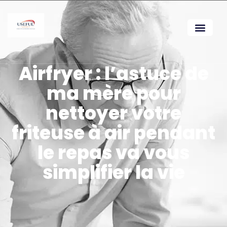
Airfryer : l’astuce de
ma mère pour
nettoyer votre
friteuse à air pendant
le repas va vous
simplifier la vie