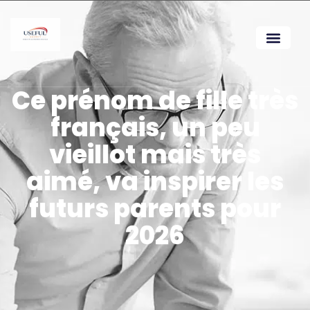
Ce prénom de fille très
français, un peu
vieillot mais très
aimé, va inspirer les
futurs parents pour
2026