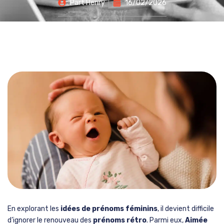
Part
Henry
16/02/2026
En explorant les
idées de prénoms féminins
, il devient difficile
d’ignorer le renouveau des
prénoms rétro
. Parmi eux,
Aimée