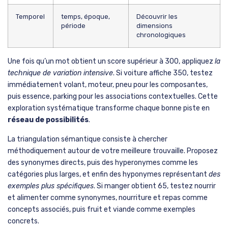
Les règles imposent que le mot secret soit toujours
un nom ou
adjectif masculin singulier
. Les verbes conjugués, les formes
féminines ou plurielles sont systématiquement rejetés. Cette
contrainte grammaticale oriente déjà vos recherches et vous
évite de perdre du temps sur des pistes invalides. Les accents
doivent être respectés scrupuleusement pour que votre
proposition soit acceptée.
Interpréter correctement les scores constitue
la clé de votre
progression
. Un score inférieur à 20 indique qu’il faut changer
radicalement de direction. Entre 50 et 89, vous avez identifié le
bon univers conceptuel. Au-delà de 90, vous tournez autour du
pot et devez affiner avec des synonymes proches ou
des mots