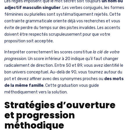
Comprendre la logique
sémantique du jeu
Cémantix utilise une technologie appelée
word embedding
qui
analyse des milliards de textes pour comprendre comment les
mots coexistent dans notre langue. Cette intelligence
artificielle positionne chaque terme dans un espace
multidimensionnel où les mots utilisés dans des contextes
similaires se retrouvent proches. Par exemple, médecin et
hôpital obtiennent des scores élevés non parce qu’ils sont
synonymes, mais parce qu’ils apparaissent fréquemment
ensemble dans les textes.
Le système de température accompagne chaque score pour