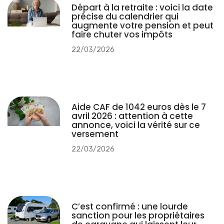
Rejoindre une communauté de joueurs accélère vos progrès. Les
échanges sur Twitter avec le hashtag Cémantix, les groupes
Facebook dédiés ou les discussions Discord vous exposent à
des
stratégies alternatives
et enrichissent votre compréhension
du jeu. Partagez vos découvertes après avoir joué pour
contribuer à cette intelligence collective.
Les indices quotidiens doivent être utilisés avec parcimonie.
Consultez le premier uniquement si vous bloquez vraiment, puis
poursuivez vos recherches avant d’envisager les suivants. Cette
discipline préserve
le plaisir de la découverte
tout en vous
offrant une bouée de sauvetage stratégique quand nécessaire.
Facebook
WhatsApp
Twitter
LinkedIn
Pinterest