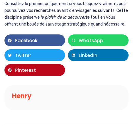
rapidement
Quand plusieurs mots obtiennent de bons scores, cherchez leur
point commun car
le mot cible se cache souvent
dans cette
intersection. Si rouge, bleu et jaune scorent bien, le mot est
probablement couleur. Cette technique du pivot sémantique
vous fait gagner un temps précieux en identifiant
le
dénominateur commun
de vos réussites partielles.
Pour les mots difficiles, n’hésitez pas à visiter des registres
spécialisés. La médecine offre diagnostic et pathologie, le droit
propose procédure et jurisprudence, la finance suggère
investissement et rendement. Ces lexiques techniques
enrichissent considérablement
votre palette de propositions
et
vous ouvrent des territoires inexploités.
Varier les catégories grammaticales stimule également votre
progression. Si vous stagnez sur des noms, basculez vers des
verbes ou adjectifs liés au même concept. Cette souplesse
grammaticale multiplie vos angles d’approche et débloque