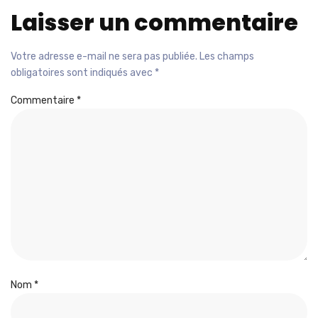
souvent des situations qui semblaient figées.
La pratique régulière développe
une intuition sémantique
précieuse
. Jouez quotidiennement pour familiariser votre
cerveau avec les types de relations que Cémantix privilégie.
Notez les mots chauds rencontrés pour constituer un répertoire
personnel qui servira lors des prochaines parties. Cette base de
données mentale devient un atout majeur.
Créez un lexique personnel regroupant :
Les mots qui reviennent fréquemment comme solutions
Les associations surprenantes découvertes pendant vos
parties
Les domaines lexicaux qui apparaissent régulièrement
Vos erreurs récurrentes et comment les éviter
Éviter les pièges et
optimiser votre
performance