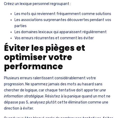
Concret
animal, objet,
Identifier les éléments
véhicule
physiques
Abstrait
émotion, concept,
Examiner les notions
qualité
théoriques
Social
métier, famille,
Cibler les relations
personne
humaines
Temporel
temps, époque,
Découvrir les
période
dimensions
chronologiques
Une fois qu’un mot obtient un score supérieur à 300, appliquez
la
technique de variation intensive
. Si voiture affiche 350, testez
immédiatement volant, moteur, pneu pour les composantes,
puis essence, parking pour les associations contextuelles. Cette
exploration systématique transforme chaque bonne piste en
réseau de possibilités
.