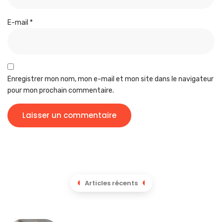
Plusieurs erreurs ralentissent considérablement votre
progression. Ne spammez jamais des mots au hasard sans
chercher de logique, car chaque tentative doit apporter
une
information stratégique
. Résistez à la panique quand un mot ne
dépasse pas 5, analysez plutôt cette élimination comme une
direction à éviter.
Quand vous êtes bloqué après de nombreuses tentatives, faites
une pause. Votre cerveau continue de travailler en arrière-plan
et
la solution émerge souvent
quand vous relâchez la
pression consciente. Cinq minutes de détente valent mieux que
cent propositions désordonnées.
Les dictionnaires de synonymes comme CNRTL constituent des
alliés précieux sans constituer de la triche. Ils élargissent votre
exploration autour d’un mot prometteur et révèlent
des
variantes lexicales
auxquelles vous n’auriez pas pensé
spontanément. Utilisez-les après avoir identifié le domaine
général pour affiner votre recherche.