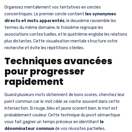
de la même famille
. Cette graduation vous guide
méthodiquement vers la solution.
Stratégies d’ouverture
et progression
méthodique
Débuter avec des mots génériques représente
la méthode la
plus efficace
pour identifier rapidement le domaine
sémantique. Testez d’abord des thèmes larges comme nature,
science, art ou politique. Ces termes panoramiques vous
donnent une première orientation précieuse sans vous enfermer
prématurément dans un champ lexical trop étroit.