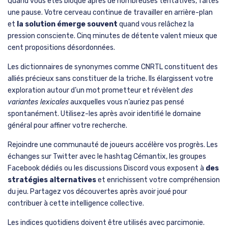
La triangulation sémantique consiste à chercher
méthodiquement autour de votre meilleure trouvaille. Proposez
des synonymes directs, puis des hyperonymes comme les
catégories plus larges, et enfin des hyponymes représentant
des
exemples plus spécifiques
. Si manger obtient 65, testez nourrir
et alimenter comme synonymes, nourriture et repas comme
concepts associés, puis fruit et viande comme exemples
concrets.
Organisez mentalement vos tentatives en cercles
concentriques. Le premier cercle contient
les synonymes
directs et mots apparentés
, le deuxième rassemble les
termes du même domaine, le troisième regroupe les
associations contextuelles, et le quatrième englobe les relations
plus distantes. Cette visualisation mentale structure votre
recherche et évite les répétitions stériles.
Techniques avancées
pour progresser