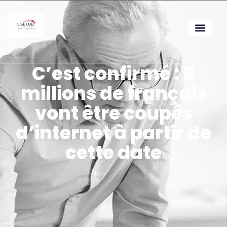
C’est confirmé : 8
millions de français
vont être coupés
d’internet à partir de
cette date