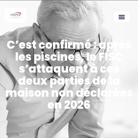
C’est confirmé : après
les piscines, le FISC
s’attaquent à ces
deux parties de la
maison non déclarées
en 2026