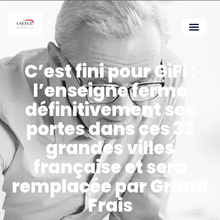
C’est fini pour GiFi :
l’enseigne ferme
définitivement ses
portes dans ces 32
grandes villes
française et sera
remplacée par Grand
Frais