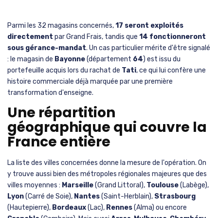
Parmi les 32 magasins concernés,
17 seront exploités
directement
par Grand Frais, tandis que
14 fonctionneront
sous gérance-mandat
. Un cas particulier mérite d'être signalé
: le magasin de
Bayonne
(département
64
) est issu du
portefeuille acquis lors du rachat de
Tati
, ce qui lui confère une
histoire commerciale déjà marquée par une première
transformation d'enseigne.
Une répartition
géographique qui couvre la
France entière
La liste des villes concernées donne la mesure de l'opération. On
y trouve aussi bien des métropoles régionales majeures que des
villes moyennes :
Marseille
(Grand Littoral),
Toulouse
(Labège),
Lyon
(Carré de Soie),
Nantes
(Saint-Herblain),
Strasbourg
(Hautepierre),
Bordeaux
(Lac),
Rennes
(Alma) ou encore