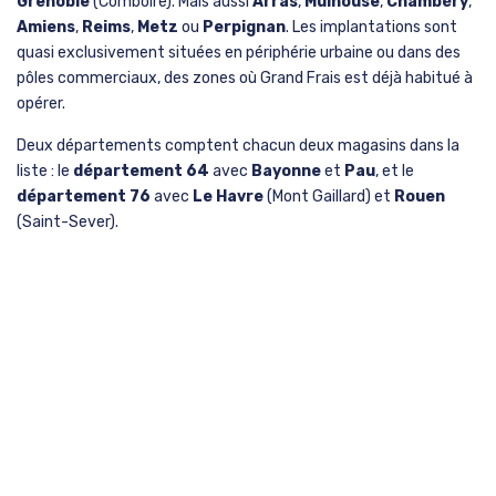
Grenoble
(Comboire). Mais aussi
Arras
,
Mulhouse
,
Chambéry
,
Amiens
,
Reims
,
Metz
ou
Perpignan
. Les implantations sont
quasi exclusivement situées en périphérie urbaine ou dans des
pôles commerciaux, des zones où Grand Frais est déjà habitué à
opérer.
Deux départements comptent chacun deux magasins dans la
liste : le
département 64
avec
Bayonne
et
Pau
, et le
département 76
avec
Le Havre
(Mont Gaillard) et
Rouen
(Saint-Sever).