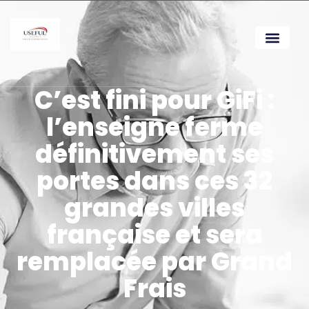
C’est fini pour GiFi :
l’enseigne ferme
définitivement ses
portes dans ces 32
grandes villes
française et sera
remplacée par Grand
Frais