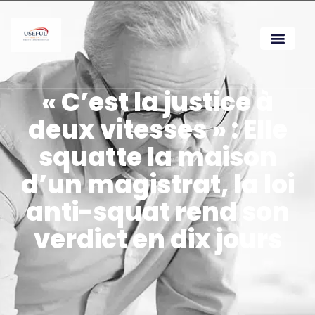
« C’est la justice à
deux vitesses » : Elle
squatte la maison
d’un magistrat, la loi
anti-squat rend son
verdict en dix jours