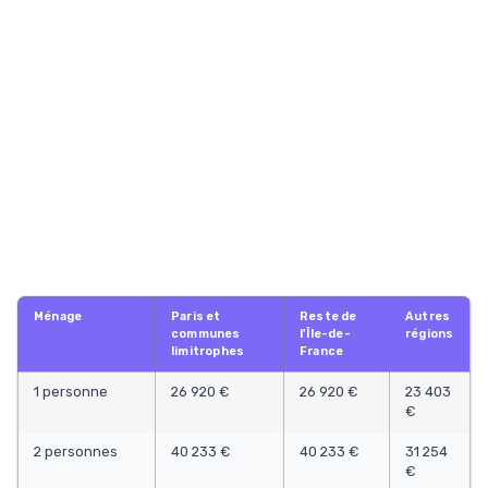
Ménage
Paris et
Reste de
Autres
communes
l'Île-de-
régions
limitrophes
France
1 personne
26 920 €
26 920 €
23 403
€
2 personnes
40 233 €
40 233 €
31 254
€