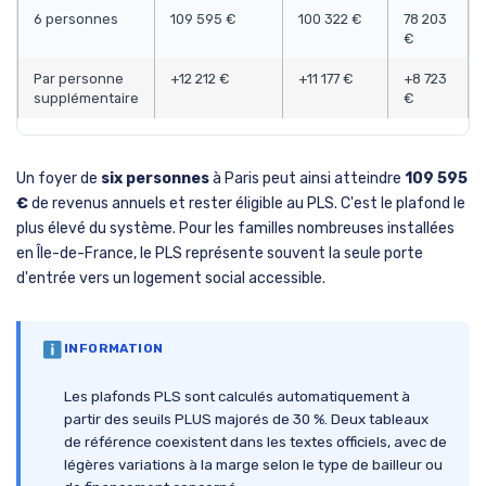
6 personnes
109 595 €
100 322 €
78 203
€
Par personne
+12 212 €
+11 177 €
+8 723
supplémentaire
€
Un foyer de
six personnes
à Paris peut ainsi atteindre
109 595
€
de revenus annuels et rester éligible au PLS. C'est le plafond le
plus élevé du système. Pour les familles nombreuses installées
en Île-de-France, le PLS représente souvent la seule porte
d'entrée vers un logement social accessible.
INFORMATION
Les plafonds PLS sont calculés automatiquement à
partir des seuils PLUS majorés de 30 %. Deux tableaux
de référence coexistent dans les textes officiels, avec de
légères variations à la marge selon le type de bailleur ou