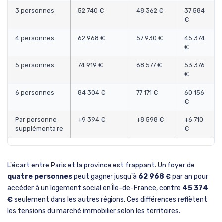
3 personnes
52 740 €
48 362 €
37 584
€
4 personnes
62 968 €
57 930 €
45 374
€
5 personnes
74 919 €
68 577 €
53 376
€
6 personnes
84 304 €
77 171 €
60 156
€
Par personne
+9 394 €
+8 598 €
+6 710
supplémentaire
€
L'écart entre Paris et la province est frappant. Un foyer de
quatre personnes
peut gagner jusqu'à
62 968 €
par an pour
accéder à un logement social en Île-de-France, contre
45 374
€
seulement dans les autres régions. Ces différences reflètent
les tensions du marché immobilier selon les territoires.