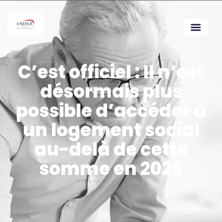
C’est officiel : Il n’est
désormais plus
possible d’accéder à
un logement social
au-delà de cette
somme en 2026