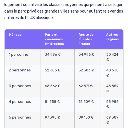
logement social vise les classes moyennes qui peinent à se loger
dans le parc privé des grandes villes sans pour autant relever des
critères du PLUS classique.
Ménage
Paris et
Reste de
Autres
communes
l'Île-de-
régions
limitrophes
France
1 personne
34 996 €
34 996 €
30 424
€
2 personnes
52 303 €
52 303 €
40 630
€
3 personnes
68 562 €
62 871 €
48 859
€
4 personnes
81 858 €
75 309 €
58 986
€
5 personnes
97 395 €
89 150 €
69 389
€