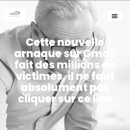
Cette nouvelle
arnaque sur Gmail
fait des millions de
victimes, il ne faut
absolument pas
cliquer sur ce lien