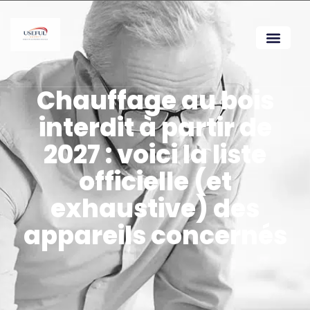
Chauffage au bois
interdit à partir de
2027 : voici la liste
officielle (et
exhaustive) des
appareils concernés