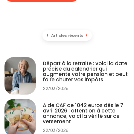
créez un compte, puis transférez vos fichiers volumineux. Sur
iPhone, utilisez l’application Fichiers pour déplacer des
documents depuis iCloud Drive vers votre service alternatif.
Pour les photos, installez Google Photos ou Amazon Photos qui
permettent un
transfert automatique de votre photothèque
.
Une fois les photos transférées et sauvegardées, supprimez les
originales d’iCloud pour récupérer l’espace. Sur Mac, les
applications de ces services créent des dossiers dédiés : glissez-
déposez vos fichiers pour une synchronisation automatique.
Cette approche combinée peut libérer entre 3 et 8 Go selon le
volume de données transférées.
Adopter de
bonnes pratiques de gestion
évite les
saturations futures. Fixez un rappel mensuel pour passer en
revue votre stockage et supprimer les éléments inutiles. Classez
vos fichiers par projet ou type pour identifier rapidement ce qui
peut être supprimé. Stockez les fichiers peu utilisés sur un
disque dur externe et réservez iCloud aux documents récents.
Sur iPhone, vous pouvez également désactiver la sauvegarde