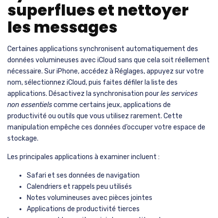
et optimiser les photos
Les sauvegardes d’anciens appareils représentent souvent
plusieurs gigaoctets inutilisés
. Sur iPhone, allez dans
Réglages, appuyez sur votre nom, sélectionnez iCloud, puis Gérer
le stockage et Sauvegardes. Choisissez l’appareil correspondant
à une sauvegarde obsolète, puis appuyez sur « Supprimer la
sauvegarde ». Cette manipulation peut libérer instantanément
entre 2 et 5 Go selon l’ancienneté de votre appareil. Sur Mac, le
processus est similaire via Réglages Système, Identifiant Apple,
iCloud et Gérer.
Pour les photos et vidéos, plusieurs stratégies s’offrent à vous.
Activez l’option « Optimiser le stockage » dans Réglages,
Photos, qui conserve des
versions compressées sur votre
appareil
tout en gardant les originaux haute résolution dans
iCloud. Parcourez régulièrement votre photothèque pour
éliminer les doublons, images floues ou clichés dont vous n’avez
plus besoin. L’album « Supprimés récemment » conserve les
photos pendant 30 jours : videz-le manuellement pour
libérer