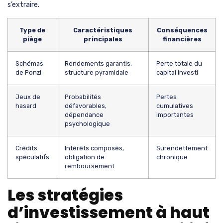
s’extraire.
Type de
Caractéristiques
Conséquences
piège
principales
financières
Schémas
Rendements garantis,
Perte totale du
de Ponzi
structure pyramidale
capital investi
Jeux de
Probabilités
Pertes
hasard
défavorables,
cumulatives
dépendance
importantes
psychologique
Crédits
Intérêts composés,
Surendettement
spéculatifs
obligation de
chronique
remboursement
Les stratégies
d’investissement à haut