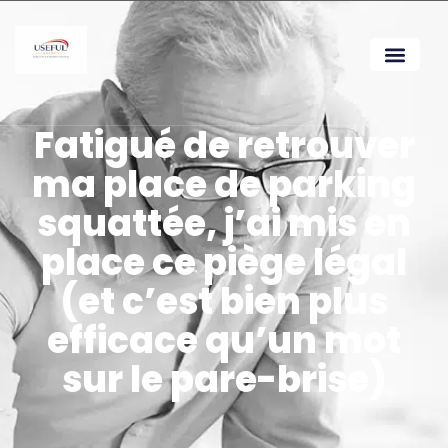
Fatigué de retrouver
ma place de parking
squattée, j’ai mis en
place ce piège légal
(et c’est bien plus
efficace qu’un mot
sur le pare-brise)