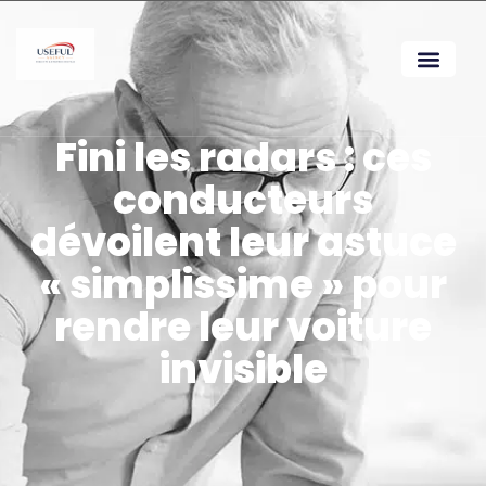
Fini les radars : ces
conducteurs
dévoilent leur astuce
« simplissime » pour
rendre leur voiture
invisible