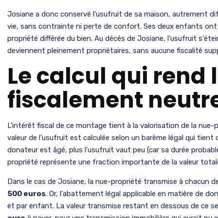
Josiane a donc conservé l'usufruit de sa maison, autrement dit l
vie, sans contrainte ni perte de confort. Ses deux enfants ont
propriété différée du bien. Au décès de Josiane, l'usufruit s'é
deviennent pleinement propriétaires, sans aucune fiscalité sup
Le calcul qui rend
fiscalement neutr
L'intérêt fiscal de ce montage tient à la valorisation de la nue-
valeur de l'usufruit est calculée selon un barème légal qui tient
donateur est âgé, plus l'usufruit vaut peu (car sa durée probabl
propriété représente une fraction importante de la valeur total
Dans le cas de Josiane, la nue-propriété transmise à chacun d
500 euros
. Or, l'abattement légal applicable en matière de d
et par enfant. La valeur transmise restant en dessous de ce se
euro
à payer, pour une transmission immobilière qui aurait pu 