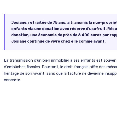
Josiane, retraitée de 75 ans, a transmis la nue-proprié
enfants via une donation avec réserve d'usufruit. Résul
donation, une économie de près de 6 400 euros par rapp
Josiane continue de vivre chez elle comme avant.
La transmission d'un bien immobilier à ses enfants est souv
d'embûches fiscales. Pourtant, le droit français offre des mé
héritage de son vivant, sans que la facture ne devienne insupp
concrète.