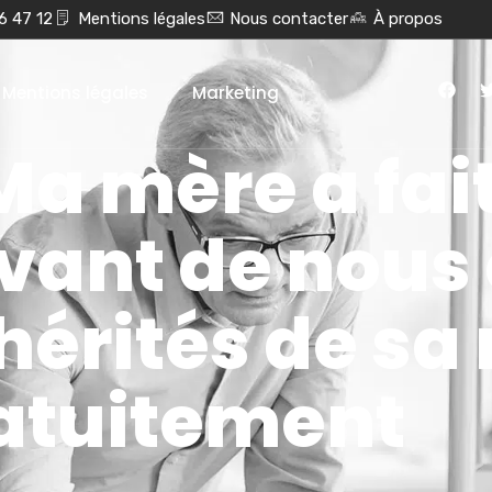
6 47 12
Mentions légales
Nous contacter
À propos
Mentions légales
Marketing
Ma mère a fai
ant de nous q
hérités de sa
atuitement