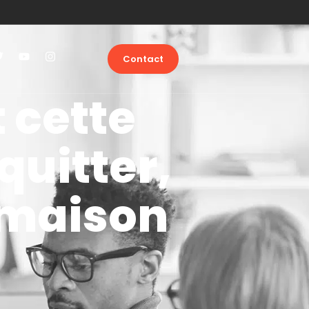
Contact
t cette
uitter,
 maison