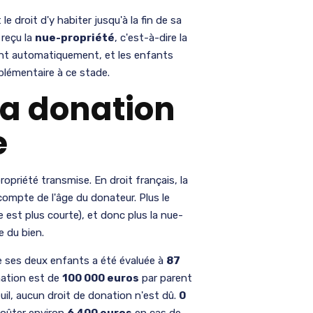
e droit d'y habiter jusqu'à la fin de sa
 reçu la
nue-propriété
, c'est-à-dire la
teint automatiquement, et les enfants
plémentaire à ce stade.
 la donation
e
propriété transmise. En droit français, la
 compte de l'âge du donateur. Plus le
e est plus courte), et donc plus la nue-
e du bien.
e ses deux enfants a été évaluée à
87
onation est de
100 000 euros
par parent
uil, aucun droit de donation n'est dû.
0
coûter environ
6 400 euros
en cas de