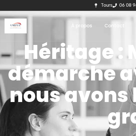
Tours
06 08 9
À propos
Contact
Héritage : 
démarche av
nous avons 
gr