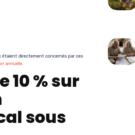
aux étaient directement concernés par ces
on annuelle
.
e 10 % sur
n
cal sous