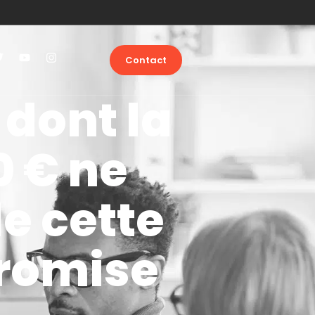
Contact
 dont la
0 € ne
e cette
promise