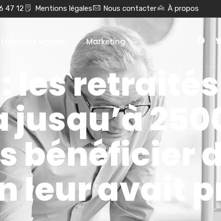
6 47 12
Mentions légales
Nous contacter
À propos
Mentions légales
Marketing
 les retraités
 jusqu’à 250
s bénéficier d
n leur avait 