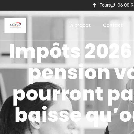
Tours
06 08 9
À propos
Contact
Impôts 2026 :
pension va
pourront pa
baisse qu’o