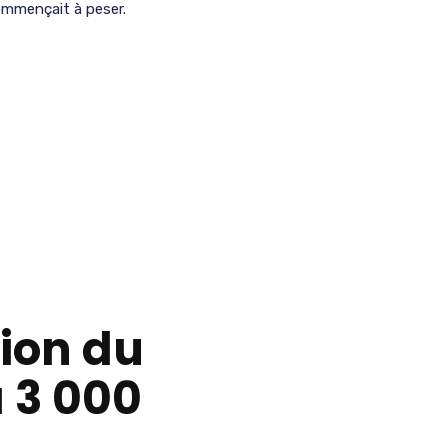
commençait à peser.
ion du
à 3 000