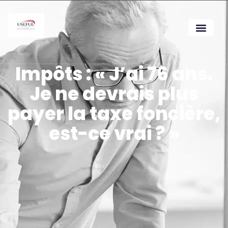
Impôts : « J’ai 76 ans.
Je ne devrais plus
payer la taxe foncière,
est-ce vrai ? »