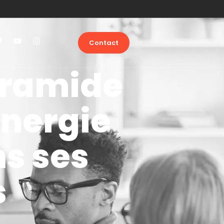
Contact
Pyramide
énergie
s ses
s