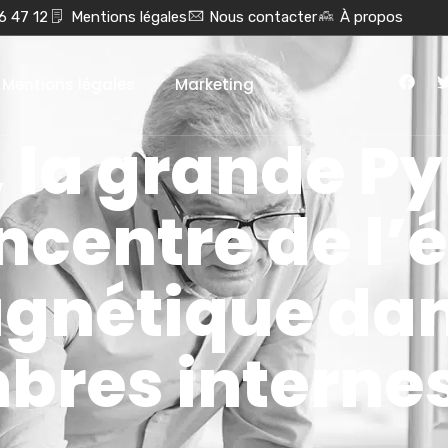
6 47 12
Mentions légales
Nous contacter
À propos
Mentions légales
Marketing
», la grande 
ncentre de l’
gnétique dan
bres interne