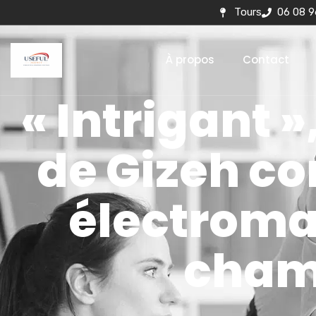
Tours
06 08 9
À propos
Contact
« Intrigant 
de Gizeh co
électroma
cham