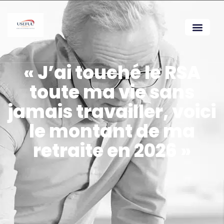
« J’ai touché le RSA
toute ma vie sans
jamais travailler, voici
le montant de ma
retraite en 2026 »