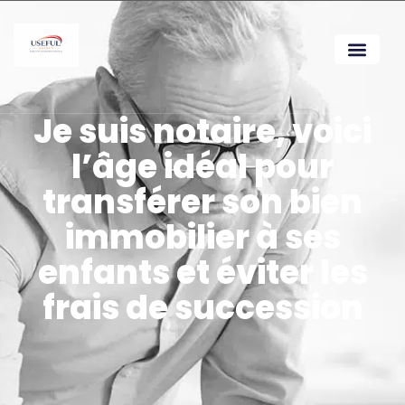
Je suis notaire, voici
l’âge idéal pour
transférer son bien
immobilier à ses
enfants et éviter les
frais de succession