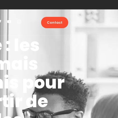
Contact
: les
mais
mis pour
tir de