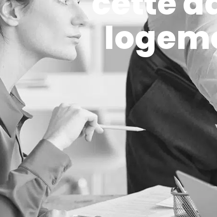
cette da
logem