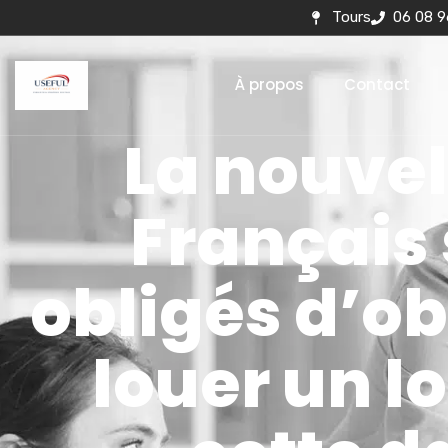
Tours
06 08 9
À propos
Contact
La nouvel
Français
obligés d’ob
louer un l