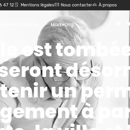
6 47 12
Mentions légales
Nous contacter
À propos
Mentions légales
Marketing
le est tombée 
 seront désor
tenir un per
ogement à par