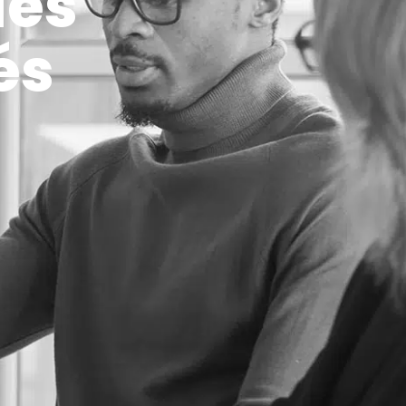
les
és