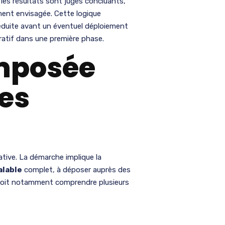
i les résultats sont jugés concluants,
ment envisagée. Cette logique
 réduite avant un éventuel déploiement
tratif dans une première phase.
imposée
res
ative. La démarche implique la
alable
complet, à déposer auprès des
 doit notamment comprendre plusieurs