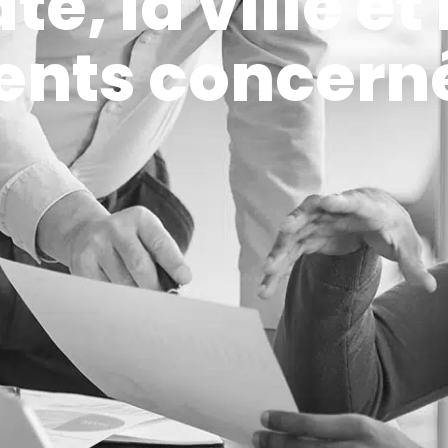
te, la ville et 
ents concern