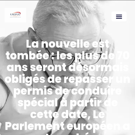
La nouvelle est
tombée : les plus de 70
ans seront désormais
obligés de repasser un
permis de conduire
spécial à partir de
cette date, Le
Parlement européen a