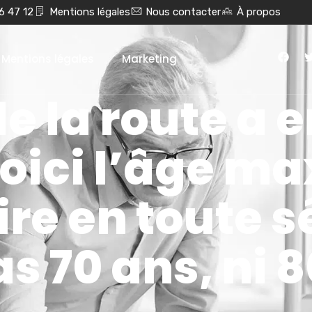
6 47 12
Mentions légales
Nous contacter
À propos
Mentions légales
Marketing
e la route a e
voici l’âge m
re en toute s
as 70 ans, ni 