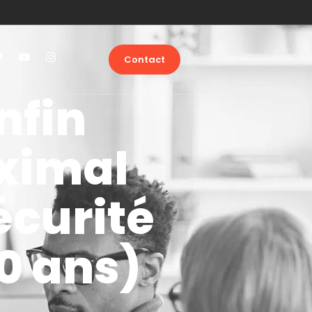
Contact
nfin
aximal
écurité
80 ans)