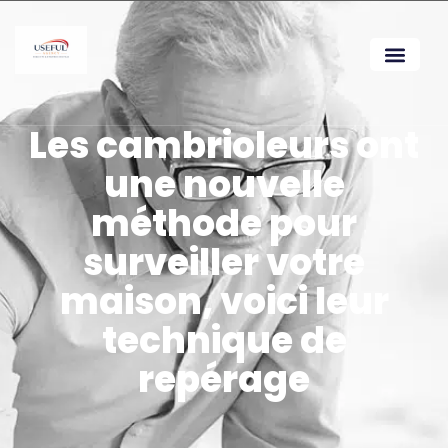
Les cambrioleurs ont
une nouvelle
méthode pour
surveiller votre
maison, voici leur
technique de
repérage