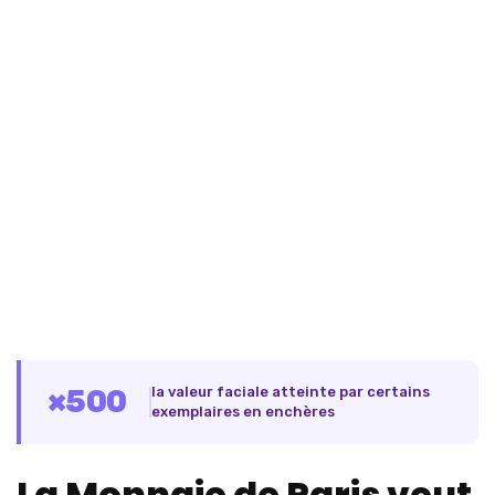
×500
la valeur faciale atteinte par certains
exemplaires en enchères
La Monnaie de Paris veut