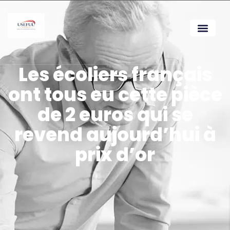
Les écoliers français
ont tous eu cette pièce
de 2 euros qui se
revend aujourd’hui à
prix d’or