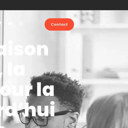
Contact
aison
 la
our la
rd’hui