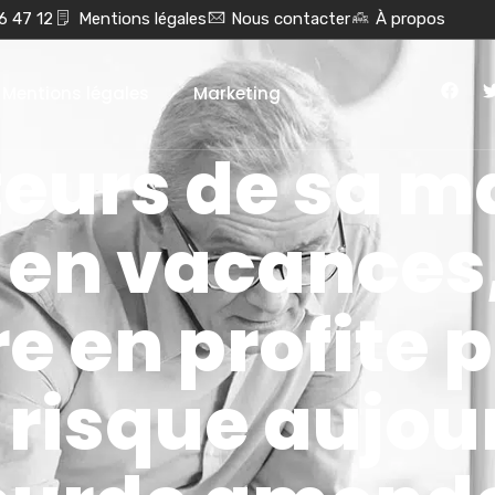
6 47 12
Mentions légales
Nous contacter
À propos
Mentions légales
Marketing
teurs de sa m
 en vacances,
e en profite p
 risque aujou