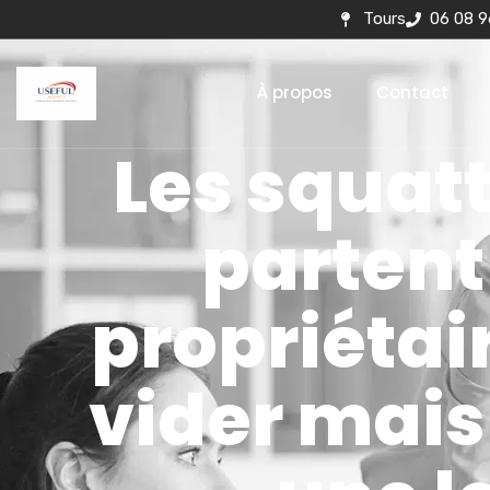
Tours
06 08 9
À propos
Contact
Les squat
partent
propriétair
vider mais