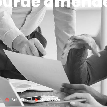
lourde amend
Part
Henry
22/02/2026