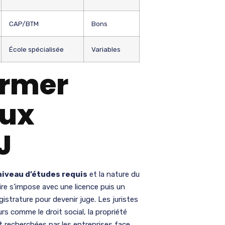
CAP/BTM
Bons
École spécialisée
Variables
ormer
aux
J
niveau d’études requis
et la nature du
aire s’impose avec une licence puis un
gistrature pour devenir juge. Les juristes
s comme le droit social, la propriété
t recherchées par les entreprises face