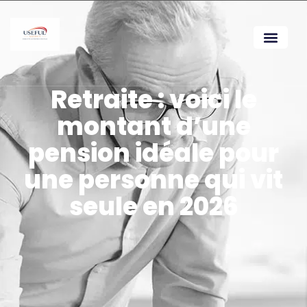
Retraite : voici le
montant d’une
pension idéale pour
une personne qui vit
seule en 2026