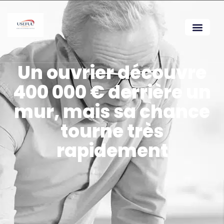
Un ouvrier découvre
400 000 € derrière un
mur, mais sa chance
tourne très
rapidement