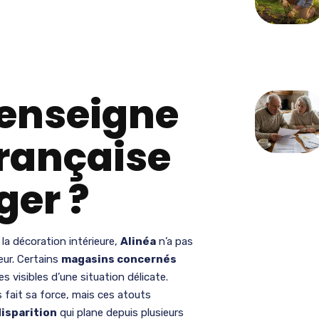
 enseigne
française
ger ?
a décoration intérieure,
Alinéa
n’a pas
eur. Certains
magasins concernés
s visibles d’une situation délicate.
s fait sa force, mais ces atouts
isparition
qui plane depuis plusieurs