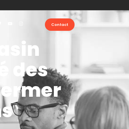
Contact
asin
é des
 fermer
ns