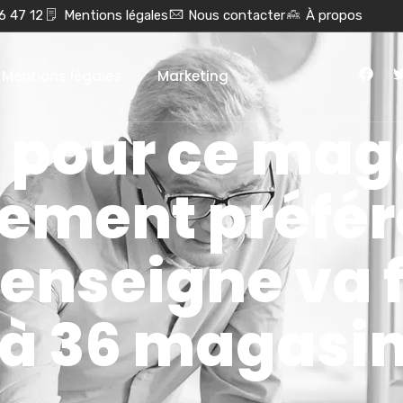
6 47 12
Mentions légales
Nous contacter
À propos
Mentions légales
Marketing
 pour ce mag
ement préfér
l’enseigne va
’à 36 magasi