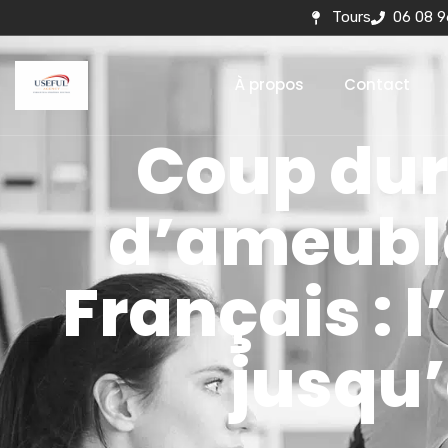
Tours
06 08 9
À propos
Contact
Coup dur
d’ameubl
Français : 
jusqu