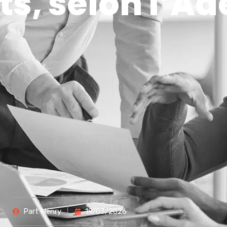
s, selon l’A
Part
Henry
19/03/2026