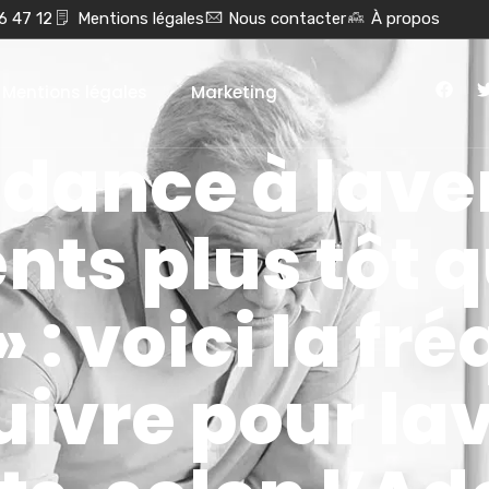
6 47 12
Mentions légales
Nous contacter
À propos
Mentions légales
Marketing
ndance à lave
ts plus tôt 
 : voici la fr
uivre pour la