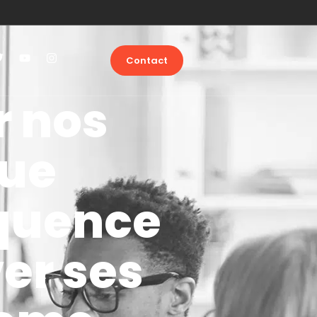
Contact
r nos
que
équence
ver ses