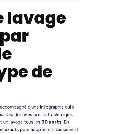
e lavage
par
de
ype de
 accompagné d'une infographie qui a
cis. Ces données ont fait polémique,
it un lavage tous les
30 ports
. En
ffres exacts pour adopter un classement