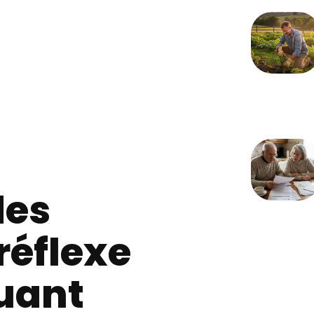
des
réflexe
luant