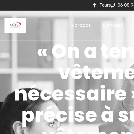
Tours
06 08 9
À propos
Contact
« On a te
vêtemen
nécessaire »
précise à s