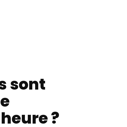
s sont
le
heure ?