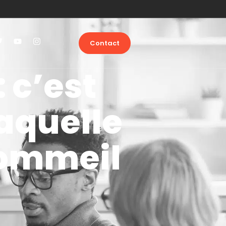
Contact
 c’est
laquelle
sommeil