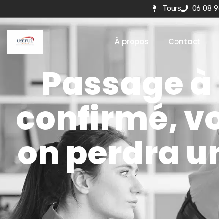
Tours
06 08 9
À propos
Contact
Passage à l
confirmé, vo
on perdra u